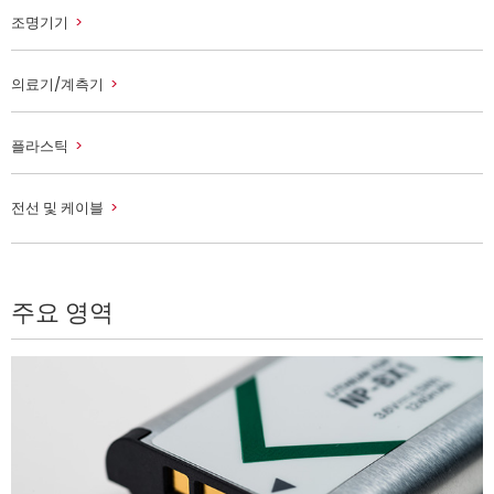
조명기기
의료기/계측기
플라스틱
전선 및 케이블
주요 영역