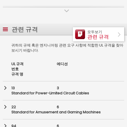
Component Certification
EMC Testing
관련 규격
모두보기
관련 규격
Energy Efficiency Testing
귀하의 규제 혹은 엔지니어링 관련 요구 사항에 적합한 UL 규격을 찾아
보시기 바랍니다.
Environmental Claim Validation
UL 규격
에디션
Environmental Responsibility Audits
번호
규격 명
Factory Inspection
13
3
Standard for Power-Limited Circuit Cables
Field Inspection Service
22
6
Follow-up Service
Standard for Amusement and Gaming Machines
GCF/PTCRB Testing
94
6