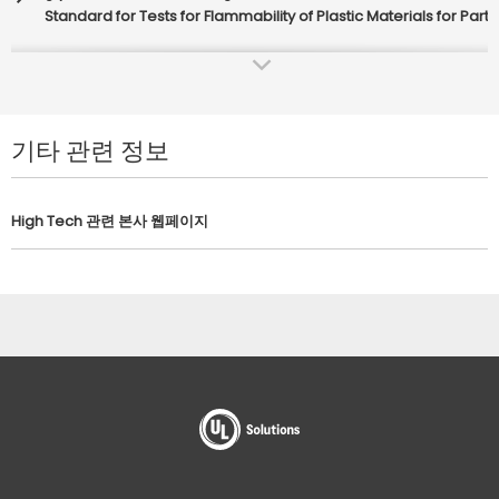
Standard for Tests for Flammability of Plastic Materials for Par
Global Market Access
110
1
Global Market Access Wireless Testing
Standard for Sustainability for Mobile Phones
기타 관련 정보
Hazardous Locations Certifications
497
7
Standard for Protectors for Paired-Conductor Communications
Multi-attribute Sustainability Certification
746A
6
High Tech 관련 본사 웹페이지
Standard for Polymeric Materials – Short Term Property Evalua
Multiple Listing and Private Labeling
796
10
NEBS Testing
Standard for Printed-Wiring Boards
OTA Testing
813
7
Standard for Commercial Audio Equipment
Performance Testing
1413
6
Standard for High-Voltage Components for Television-Type A
Pre-certification Review