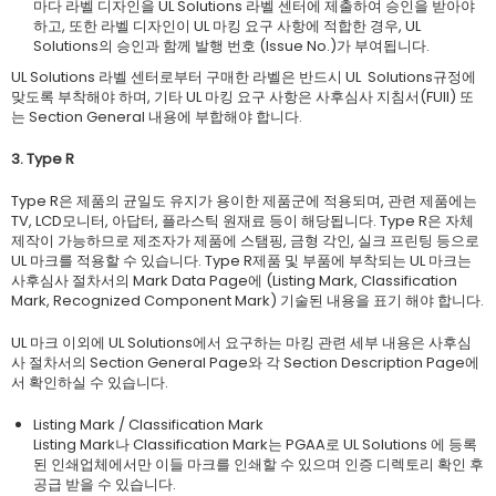
마다 라벨 디자인을 UL Solutions 라벨 센터에 제출하여 승인을 받아야
하고, 또한 라벨 디자인이 UL 마킹 요구 사항에 적합한 경우, UL
Solutions의 승인과 함께 발행 번호 (Issue No.)가 부여됩니다.
UL Solutions 라벨 센터로부터 구매한 라벨은 반드시 UL Solutions규정에
맞도록 부착해야 하며, 기타 UL 마킹 요구 사항은 사후심사 지침서(FUII) 또
는 Section General 내용에 부합해야 합니다.
3. Type R
Type R은 제품의 균일도 유지가 용이한 제품군에 적용되며, 관련 제품에는
TV, LCD모니터, 아답터, 플라스틱 원재료 등이 해당됩니다. Type R은 자체
제작이 가능하므로 제조자가 제품에 스탬핑, 금형 각인, 실크 프린팅 등으로
UL 마크를 적용할 수 있습니다. Type R제품 및 부품에 부착되는 UL 마크는
사후심사 절차서의 Mark Data Page에 (Listing Mark, Classification
Mark, Recognized Component Mark) 기술된 내용을 표기 해야 합니다.
UL 마크 이외에 UL Solutions에서 요구하는 마킹 관련 세부 내용은 사후심
사 절차서의 Section General Page와 각 Section Description Page에
서 확인하실 수 있습니다.
Listing Mark / Classification Mark
Listing Mark나 Classification Mark는 PGAA로 UL Solutions 에 등록
된 인쇄업체에서만 이들 마크를 인쇄할 수 있으며 인증 디렉토리 확인 후
공급 받을 수 있습니다.