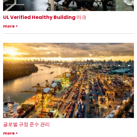
UL Verified Healthy Building 마크
UL Verified Healthy Building 마크로 건물 상태 및 웰니스를 확인하십시
more
오.
글로벌 규정 준수 관리
실시간 규제 인사이트, 규정 준수 포트폴리오에 대한 다각적인 보기, 전문가
more