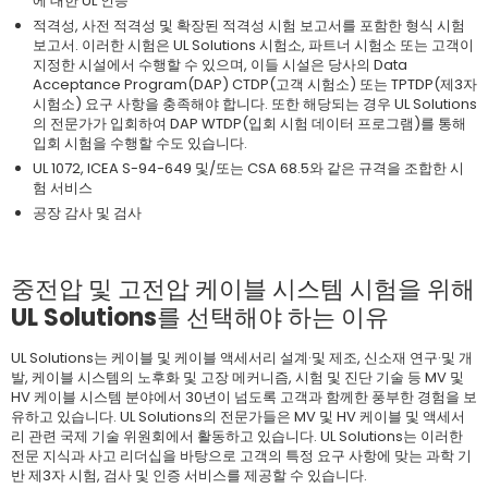
에 대한 UL 인증
적격성, 사전 적격성 및 확장된 적격성 시험 보고서를 포함한 형식 시험
보고서. 이러한 시험은 UL Solutions 시험소, 파트너 시험소 또는 고객이
지정한 시설에서 수행할 수 있으며, 이들 시설은 당사의 Data
Acceptance Program(DAP) CTDP(고객 시험소) 또는 TPTDP(제3자
시험소) 요구 사항을 충족해야 합니다. 또한 해당되는 경우 UL Solutions
의 전문가가 입회하여 DAP WTDP(입회 시험 데이터 프로그램)를 통해
입회 시험을 수행할 수도 있습니다.
UL 1072, ICEA S-94-649 및/또는 CSA 68.5와 같은 규격을 조합한 시
험 서비스
공장 감사 및 검사
중전압 및 고전압 케이블 시스템 시험을 위해
UL Solutions를 선택해야 하는 이유
UL Solutions는 케이블 및 케이블 액세서리 설계·및 제조, 신소재 연구·및 개
발, 케이블 시스템의 노후화 및 고장 메커니즘, 시험 및 진단 기술 등 MV 및
HV 케이블 시스템 분야에서 30년이 넘도록 고객과 함께한 풍부한 경험을 보
유하고 있습니다. UL Solutions의 전문가들은 MV 및 HV 케이블 및 액세서
리 관련 국제 기술 위원회에서 활동하고 있습니다. UL Solutions는 이러한
전문 지식과 사고 리더십을 바탕으로 고객의 특정 요구 사항에 맞는 과학 기
반 제3자 시험, 검사 및 인증 서비스를 제공할 수 있습니다.