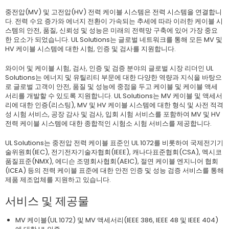
중전압(MV) 및 고전압(HV) 전력 케이블 시스템은 전력 시스템을 연결합니
다. 전력 수요 증가와 에너지 전환이 가속되는 추세에 따라 이러한 케이블 시
스템의 안전, 품질, 신뢰성 및 성능은 미래의 전력망 구축에 있어 가장 중요
한 요소가 되었습니다. UL Solutions는 글로벌 네트워크를 통해 모든 MV 및
HV 케이블 시스템에 대한 시험, 인증 및 검사를 지원합니다.
와이어 및 케이블 시험, 검사, 인증 및 검증 분야의 글로벌 시장 리더인 UL
Solutions는 에너지 및 유틸리티 부문에 대한 다양한 역량과 지식을 바탕으
로 글로벌 고객이 안전, 품질 및 성능에 중점을 두고 케이블 및 케이블 액세
서리를 개발할 수 있도록 지원합니다. UL Solutions는 MV 케이블 및 액세서
리에 대한 인증(리스팅), MV 및 HV 케이블 시스템에 대한 형식 및 사전 적격
성 시험 서비스, 공장 감사 및 검사, 입회 시험 서비스를 포함하여 MV 및 HV
전력 케이블 시스템에 대한 종합적인 시험소 시험 서비스를 제공합니다.
UL Solutions는 중전압 전력 케이블 표준인 UL 1072를 비롯하여 국제전기기
술위원회(IEC), 전기전자기술자협회(IEEE), 캐나다표준협회(CSA), 멕시코
품질표준(NMX), 에디슨 조명회사협회(AEIC), 절연 케이블 엔지니어 협회
(ICEA) 등의 전력 케이블 표준에 대한 안전 인증 및 성능 검증 서비스를 통해
제품 제조업체를 지원하고 있습니다.
서비스 및 제공물
MV 케이블(UL 1072) 및 MV 액세서리(IEEE 386, IEEE 48 및 IEEE 404)