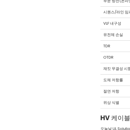
부분 방전(온라
시퀀스/라인 임
VLF 내구성
유전체 손실
TDR
OTDR
재킷 무결성 시
도체 저항률
절연 저항
위상 식별
HV 케이블
오늘날 UL Sol