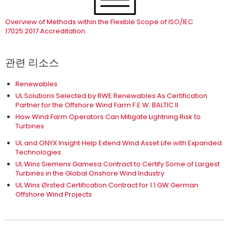
Overview of Methods within the Flexible Scope of ISO/IEC
17025:2017 Accreditation
관련 리소스
Renewables
UL Solutions Selected by RWE Renewables As Certification
Partner for the Offshore Wind Farm F.E.W. BALTIC II
How Wind Farm Operators Can Mitigate Lightning Risk to
Turbines
UL and ONYX Insight Help Extend Wind Asset Life with Expanded
Technologies
UL Wins Siemens Gamesa Contract to Certify Some of Largest
Turbines in the Global Onshore Wind Industry
UL Wins Ørsted Certification Contract for 1.1 GW German
Offshore Wind Projects