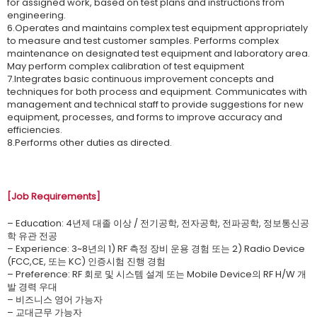
for assigned work, based on test plans and instructions from
engineering.
6.Operates and maintains complex test equipment appropriately
to measure and test customer samples. Performs complex
maintenance on designated test equipment and laboratory area.
May perform complex calibration of test equipment
7.Integrates basic continuous improvement concepts and
techniques for both process and equipment. Communicates with
management and technical staff to provide suggestions for new
equipment, processes, and forms to improve accuracy and
efficiencies.
8.Performs other duties as directed.
[Job Requirements]
– Education: 4년제 대졸 이상 / 전기공학, 전자공학, 전파공학, 정보통신공
학 유관 전공
– Experience: 3~8년의 1) RF 측정 장비 운용 경험 또는 2) Radio Device
(FCC,CE, 또는 KC) 인증시험 진행 경험
– Preference: RF 회로 및 시스템 설계 또는 Mobile Device의 RF H/W 개
발 경력 우대
– 비즈니스 영어 가능자
– 교대근무 가능자