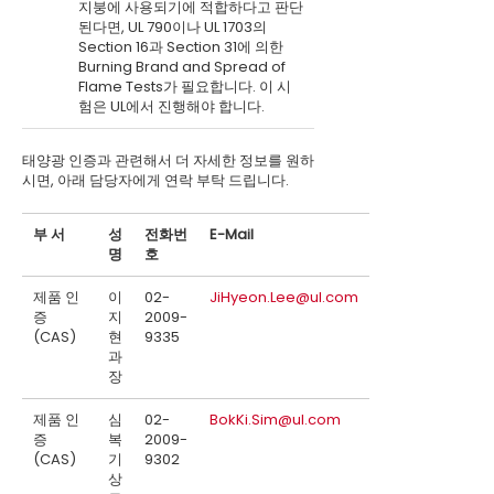
지붕에 사용되기에 적합하다고 판단
된다면, UL 790이나 UL 1703의
Section 16과 Section 31에 의한
Burning Brand and Spread of
Flame Tests가 필요합니다. 이 시
험은 UL에서 진행해야 합니다.
태양광 인증과 관련해서 더 자세한 정보를 원하
시면, 아래 담당자에게 연락 부탁 드립니다.
부 서
성
전화번
E-Mail
명
호
제품 인
이
02-
JiHyeon.Lee@ul.com
증
지
2009-
(CAS)
현
9335
과
장
제품 인
심
02-
BokKi.Sim@ul.com
증
복
2009-
(CAS)
기
9302
상