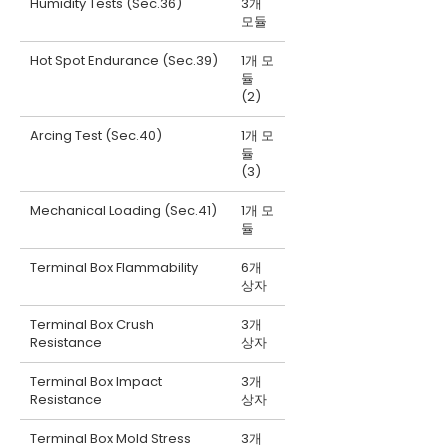
Humidity Tests (Sec.36)
3개
모듈
Hot Spot Endurance (Sec.39)
1개 모
듈
(2)
Arcing Test (Sec.40)
1개 모
듈
(3)
Mechanical Loading (Sec.41)
1개 모
듈
Terminal Box Flammability
6개
상자
Terminal Box Crush
3개
Resistance
상자
Terminal Box Impact
3개
Resistance
상자
Terminal Box Mold Stress
3개