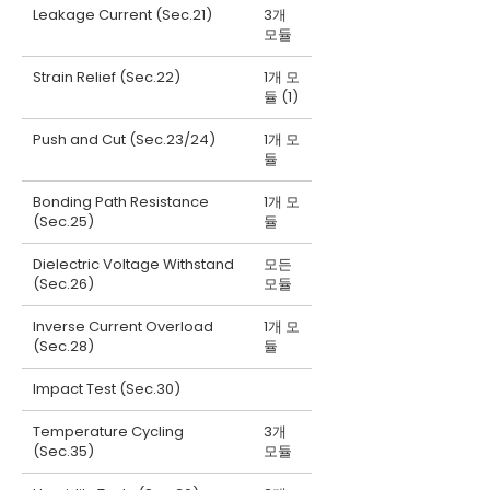
Leakage Current (Sec.21)
3개
모듈
Strain Relief (Sec.22)
1개 모
듈 (1)
Push and Cut (Sec.23/24)
1개 모
듈
Bonding Path Resistance
1개 모
(Sec.25)
듈
Dielectric Voltage Withstand
모든
(Sec.26)
모듈
Inverse Current Overload
1개 모
(Sec.28)
듈
Impact Test (Sec.30)
Temperature Cycling
3개
(Sec.35)
모듈