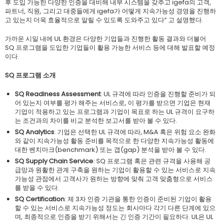
후 도입 가능한 다양한 인증을 대비해 내부 시스템을 갖추고 igefa의 고객,
파트너, 직원, 그리고 대중들에게 igefa가 어떻게 지속가능성 경영을 진행하
고 있는지 더욱 효율적으로 알릴 수 있도록 도와주고 있다” 고 설명했다.
가까운 시일 내에 UL 환경은 다양한 기업들과 진행한 활동 결과와 더불어
SQ 프로그램을 도입한 기업들이 활용 가능한 서비스 등에 대해 발표할 예정
이다.
SQ 프로그램 소개
SQ Readiness Assessment
: UL 규격에 따라 인증을 진행할 준비가 되
어 있는지 여부를 평가 해주는 서비스로, 이 평가를 받으면 기업은 현재
기업이 적용하고 있는 프로그램과 기업이 목표로 하는 UL 규격이 요구하
는 조건과의 차이를 비교 분석한 보고서를 받아 볼 수 있다.
SQ Analytics
: 기업은 선택한 UL 규격에 따라, M&A 혹은 위험 요소 완화
와 같이 지속가능성 활동 준비를 목적으로 한 다양한 지속가능성 활동에
대한 벤치마크(benchmark) 또는 갭(gap) 분석을 받아 볼 수 있다.
SQ Supply Chain Service
: SQ 프로그램 혹은 관련 규격을 사용해 공
급망과 원활한 관계 구축을 원하는 기업이 활용할 수 있는 서비스로 지속
가능성 관점에서 고객사가 원하는 방향에 맞춰 고객 맞춤형으로 서비스
를 받을 수 있다.
SQ Certification
: 제 3자 인증 기관을 통한 인증이 준비된 기업이 활용
할 수 있는 서비스로 지속가능성 정도는 회사마다 각기 다른 단계에 있으
며, 최종적으로 인증을 받기 위해서는 긴 인증 기간이 필요하다. UL은 UL