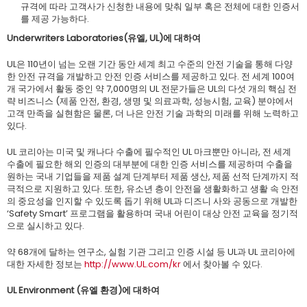
규격에 따라 고객사가 신청한 내용에 맞춰 일부 혹은 전체에 대한 인증서
를 제공 가능하다.
Underwriters Laboratories(유엘, UL)에 대하여
UL은 110년이 넘는 오랜 기간 동안 세계 최고 수준의 안전 기술을 통해 다양
한 안전 규격을 개발하고 안전 인증 서비스를 제공하고 있다. 전 세계 100여
개 국가에서 활동 중인 약 7,000명의 UL 전문가들은 UL의 다섯 개의 핵심 전
략 비즈니스 (제품 안전, 환경, 생명 및 의료과학, 성능시험, 교육) 분야에서
고객 만족을 실현함은 물론, 더 나은 안전 기술 과학의 미래를 위해 노력하고
있다.
UL 코리아는 미국 및 캐나다 수출에 필수적인 UL 마크뿐만 아니라, 전 세계
수출에 필요한 해외 인증의 대부분에 대한 인증 서비스를 제공하며 수출을
원하는 국내 기업들을 제품 설계 단계부터 제품 생산, 제품 선적 단계까지 적
극적으로 지원하고 있다. 또한, 유소년 층이 안전을 생활화하고 생활 속 안전
의 중요성을 인지할 수 있도록 돕기 위해 UL과 디즈니 사와 공동으로 개발한
‘Safety Smart’ 프로그램을 활용하며 국내 어린이 대상 안전 교육을 정기적
으로 실시하고 있다.
약 68개에 달하는 연구소, 실험 기관 그리고 인증 시설 등 UL과 UL 코리아에
대한 자세한 정보는
http://www.UL.com/kr
에서 찾아볼 수 있다.
UL Environment (유엘 환경)에 대하여