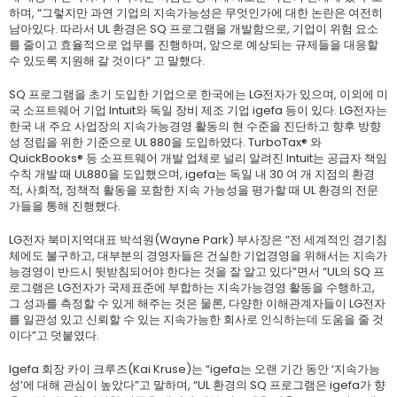
하며, “그렇지만 과연 기업의 지속가능성은 무엇인가에 대한 논란은 여전히
남아있다. 따라서 UL 환경은 SQ 프로그램을 개발함으로, 기업이 위험 요소
를 줄이고 효율적으로 업무를 진행하며, 앞으로 예상되는 규제들을 대응할
수 있도록 지원해 갈 것이다” 고 말했다.
SQ 프로그램을 초기 도입한 기업으로 한국에는 LG전자가 있으며, 이외에 미
국 소프트웨어 기업 Intuit와 독일 장비 제조 기업 igefa 등이 있다. LG전자는
한국 내 주요 사업장의 지속가능경영 활동의 현 수준을 진단하고 향후 방향
성 정립을 위한 기준으로 UL 880을 도입하였다. TurboTax® 와
QuickBooks® 등 소프트웨어 개발 업체로 널리 알려진 Intuit는 공급자 책임
수칙 개발 때 UL880을 도입했으며, igefa는 독일 내 30 여 개 지점의 환경
적, 사회적, 정책적 활동을 포함한 지속 가능성을 평가할 때 UL 환경의 전문
가들을 통해 진행했다.
LG전자 북미지역대표 박석원(Wayne Park) 부사장은 “전 세계적인 경기침
체에도 불구하고, 대부분의 경영자들은 건실한 기업경영을 위해서는 지속가
능경영이 반드시 뒷받침되어야 한다는 것을 잘 알고 있다”면서 “UL의 SQ 프
로그램은 LG전자가 국제표준에 부합하는 지속가능경영 활동을 수행하고,
그 성과를 측정할 수 있게 해주는 것은 물론, 다양한 이해관계자들이 LG전자
를 일관성 있고 신뢰할 수 있는 지속가능한 회사로 인식하는데 도움을 줄 것
이다”고 덧붙였다.
Igefa 회장 카이 크루즈(Kai Kruse)는 “igefa는 오랜 기간 동안 ‘지속가능
성’에 대해 관심이 높았다”고 말하며, “UL 환경의 SQ 프로그램은 igefa가 향