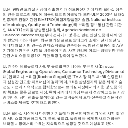
UL은 1999년 브라질 시장에 진출한 이래 정보통신기기에 대한 브라질 정부
의 인증 프로그램 개발에 적극적으로 참여해왔다. 또한 UL은 2003년 브라질
인증제도 전담기관인 INMETRO(국립계량품질기술원, National Institute
of Metrology, Quality and Technology)와 브라질 정보통신 관련 기관
인 ANATEL(브라질 방송통신위원회, Agencia Nacional de
Telecomunicacoes)로부터 전자기기 및 통신 관련 안전 인증에 대해 인
가 받았다. 이와 더불어 최근 브라질 포르토 알레그레 소재의 전기 안전 및
에너지 효율 시험 연구소인 테스텍랩을 인수하는 등, 첨단 정보통신 및 A/V
기기에 대한 안전 시험을 비롯하여 인증, 사후 관리에 이르는 광범위한 인증
관련 서비스를 제공하기 위한 역량 강화에 힘써왔다.
UL 컨수머 테크놀로지 사업부 글로벌 엔지니어링 부문 이사(Director
Global Engineering Operations, Consumer Technology Division at
UL)인 레치나 스티걸(Rachna Stegall)은 “TV 시장 최초 UL-BR 인증은 UL
과 삼성간 견고한 파트너십의 결과”라며, “UL은 삼성전자와 같은 세계 기술
선도 기업과 지속적으로 협력함으로써 브라질 시장에서의 시험 및 인증 역
량 확보는 물론 글로벌 시장, 특히 세계에서 가장 빠르게 성장하고 있는 시장
중 하나인 남미 진출을 모색하고 있는 고객들에게 보다 신속하고 전문적인
서비스를 제공할 것”이라고 밝혔다.
UL은 브라질 시장에서 다양한 기기들에 대한 광범위한 전기 안전 시험 및 인
증 서비스를 제공하고 있다. 특히, 월드컵, 올림픽 등 국제 행사의 개최국인
브라질 시장에서의 수요는 지속적으로 성장할 것으로 예상되고 있다.