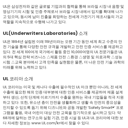
UL은 삼성전자와 같은 글로벌 기업과의 협력을 통해 브라질 시장 내 음향 및
영상기기의 시험 및 인증 주체로서 브라질 시장 내에서 입지를 확대해 나가
고 있으며, 동시에 남미 진출을 희망하는 전세계 가전기기 제조사들의 가교
역할을 지속적으로 수행해 나가고 있다.
UL(Underwriters Laboratories) 소개
UL은 1894년 설립된 이래 119년이라는 오랜 기간 동안 세계 최고 수준의 안
전 기술을 통해 다양한 안전 규격을 개발하고 안전 인증 서비스를 제공하고
있다. 전 세계 100여개 국가에서 활동 중인 10,000여명의 UL 전문가들은 UL
의 5대 핵심 전략 비즈니스 △제품 안전 △환경 △생명 및 의료과학 △성능
시험 △교육 분야에서 고객 만족을 실현함은 물론, 더 나은 안전 기술 과학의
미래를 위해 노력하고 있다.
UL 코리아 소개
UL 코리아는 미국 및 캐나다 수출에 필수적인 UL 마크 뿐만 아니라, 전 세계
수출에 필요한 해외 인증 대부분에 대한 인증 서비스를 제공하며 제품 설계
부터 생산, 선적 단계에 이르기까지 수출을 원하는 국내 기업들을 적극 지원
하고 있다. 또한, 유소년 층이 안전을 생활화하고 생활 속 안전의 중요성을
인지할 수 있도록 돕기 위해 디즈니社와 공동 개발한 ‘Safety Smart®’ 프로
그램을 활용, 국내 어린이 대상 안전 교육을 정기적으로 실시하고 있다. 약
68개에 달하는 연구소와 실험 기관, 인증 시설 등 UL과 UL 코리아에 대한 보
다 자세한 정보는 www.UL.com/kr에서 찾을 수 있다.