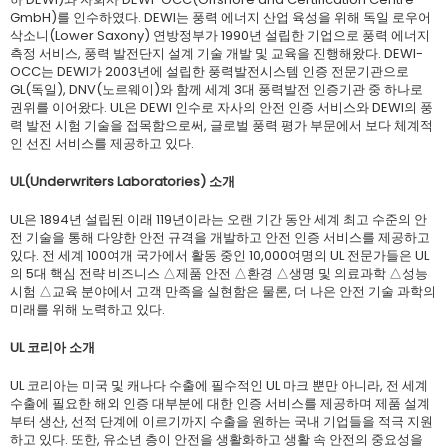
GmbH)를 인수하였다. DEWI는 풍력 에너지 산업 육성을 위해 독일 로우어
삭소니(Lower Saxony) 연방정부가 1990년 설립한 기업으로 풍력 에너지
측정 서비스, 풍력 발전단지 설계 기술 개발 및 교육을 진행해왔다. DEWI-
OCC는 DEWI가 2003년에 설립한 풍력발전시스템 인증 전문기관으로
GL(독일), DNV(노르웨이)와 함께 세계 3대 풍력발전 인증기관 중 하나로
권위를 이어왔다. UL은 DEWI 인수로 자사의 안전 인증 서비스와 DEWI의 풍
력 발전 시험 기술을 접목함으로써, 글로벌 풍력 평가 부문에서 보다 체계적
인 선진 서비스를 제공하고 있다.
UL(Underwriters Laboratories) 소개
UL은 1894년 설립된 이래 119년이라는 오랜 기간 동안 세계 최고 수준의 안
전 기술을 통해 다양한 안전 규격을 개발하고 안전 인증 서비스를 제공하고
있다. 전 세계 100여개 국가에서 활동 중인 10,000여명의 UL 전문가들은 UL
의 5대 핵심 전략 비즈니스 △제품 안전 △환경 △생명 및 의료과학 △성능
시험 △교육 분야에서 고객 만족을 실현함은 물론, 더 나은 안전 기술 과학의
미래를 위해 노력하고 있다.
UL 코리아 소개
UL 코리아는 미국 및 캐나다 수출에 필수적인 UL 마크 뿐만 아니라, 전 세계
수출에 필요한 해외 인증 대부분에 대한 인증 서비스를 제공하며 제품 설계
부터 생산, 선적 단계에 이르기까지 수출을 원하는 국내 기업들을 적극 지원
하고 있다. 또한, 유소년 층이 안전을 생활화하고 생활 속 안전의 중요성을