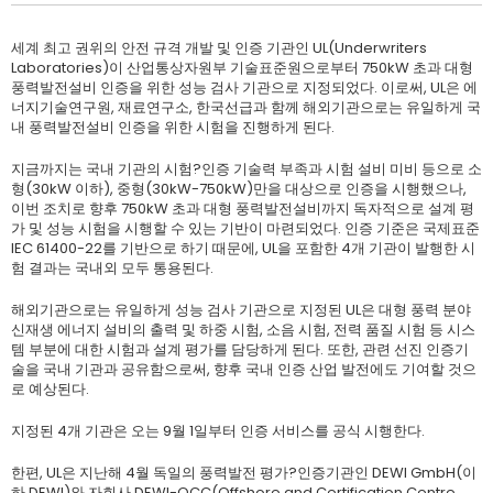
세계 최고 권위의 안전 규격 개발 및 인증 기관인 UL(Underwriters
Laboratories)이 산업통상자원부 기술표준원으로부터 750kW 초과 대형
풍력발전설비 인증을 위한 성능 검사 기관으로 지정되었다. 이로써, UL은 에
너지기술연구원, 재료연구소, 한국선급과 함께 해외기관으로는 유일하게 국
내 풍력발전설비 인증을 위한 시험을 진행하게 된다.
지금까지는 국내 기관의 시험?인증 기술력 부족과 시험 설비 미비 등으로 소
형(30kW 이하), 중형(30kW-750kW)만을 대상으로 인증을 시행했으나,
이번 조치로 향후 750kW 초과 대형 풍력발전설비까지 독자적으로 설계 평
가 및 성능 시험을 시행할 수 있는 기반이 마련되었다. 인증 기준은 국제표준
IEC 61400-22를 기반으로 하기 때문에, UL을 포함한 4개 기관이 발행한 시
험 결과는 국내외 모두 통용된다.
해외기관으로는 유일하게 성능 검사 기관으로 지정된 UL은 대형 풍력 분야
신재생 에너지 설비의 출력 및 하중 시험, 소음 시험, 전력 품질 시험 등 시스
템 부분에 대한 시험과 설계 평가를 담당하게 된다. 또한, 관련 선진 인증기
술을 국내 기관과 공유함으로써, 향후 국내 인증 산업 발전에도 기여할 것으
로 예상된다.
지정된 4개 기관은 오는 9월 1일부터 인증 서비스를 공식 시행한다.
한편, UL은 지난해 4월 독일의 풍력발전 평가?인증기관인 DEWI GmbH(이
하 DEWI)와 자회사 DEWI-OCC(Offshore and Certification Centre