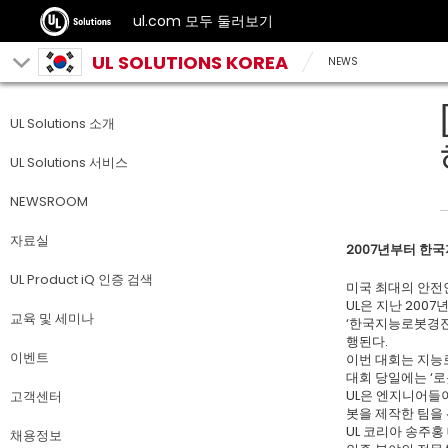
ul.com 모두 둘러보기
UL SOLUTIONS KOREA
NEWS
UL Solutions 소개
UL Solutions 서비스
NEWSROOM
자료실
2007년부터 한
UL Product iQ 인증 검색
미국 최대의 안전
UL은 지난 200
교육 및 세미나
‘한국지능로봇경진
행된다.
이벤트
이번 대회는 지능
대회 당일에는 ‘로
UL은 엔지니어들
고객센터
봇을 제작한 팀을 
UL 코리아 송주홍
채용정보