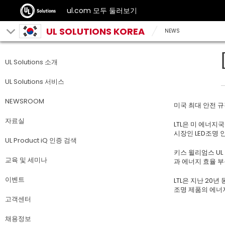
ul.com 모두 둘러보기
UL SOLUTIONS KOREA
NEWS
UL Solutions 소개
UL Solutions 서비스
NEWSROOM
미국 최대 안전 규격
자료실
LTL은 미 에너지국
시장인 LED조명
UL Product iQ 인증 검색
키스 윌리엄스 UL
교육 및 세미나
과 에너지 효율 부
이벤트
LTL은 지난 20
조명 제품의 에너지
고객센터
채용정보