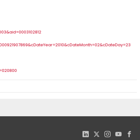
003&aid=0003102812
0000921907869&cDateYear=2010&cDateMonth=02&cDateDay=23
u=020800