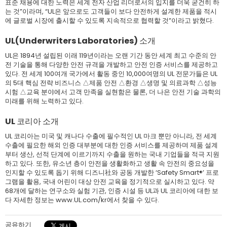
표준 채용에 대한 노력은 세계 전자 산업 리더로서의 입지를 더욱 굳건히 하
는 것”이라며, “UL은 앞으로도 고객들이 보다 안전하게 설계한 제품을 적시
에 글로벌 시장에 출시할 수 있도록 지속적으로 협력할 것”이라고 밝혔다.
UL(Underwriters Laboratories) 소개
UL은 1894년 설립된 이래 119년이라는 오랜 기간 동안 세계 최고 수준의 안
전 기술을 통해 다양한 안전 규격을 개발하고 안전 인증 서비스를 제공하고
있다. 전 세계 100여개 국가에서 활동 중인 10,000여명의 UL 전문가들은 UL
의 5대 핵심 전략 비즈니스 △제품 안전 △환경 △생명 및 의료과학 △성능
시험 △교육 분야에서 고객 만족을 실현함은 물론, 더 나은 안전 기술 과학의
미래를 위해 노력하고 있다.
UL 코리아 소개
UL 코리아는 미국 및 캐나다 수출에 필수적인 UL 마크 뿐만 아니라, 전 세계
수출에 필요한 해외 인증 대부분에 대한 인증 서비스를 제공하며 제품 설계
부터 생산, 선적 단계에 이르기까지 수출을 원하는 국내 기업들을 적극 지원
하고 있다. 또한, 유소년 층이 안전을 생활화하고 생활 속 안전의 중요성을
인지할 수 있도록 돕기 위해 디즈니社와 공동 개발한 ‘Safety Smart®’ 프로
그램을 활용, 국내 어린이 대상 안전 교육을 정기적으로 실시하고 있다. 약
68개에 달하는 연구소와 실험 기관, 인증 시설 등 UL과 UL 코리아에 대한 보
다 자세한 정보는 www.UL.com/kr에서 찾을 수 있다.
공유하기