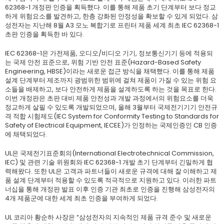
62368-1 개정판 인증을 획득했다. 이를 통해 제품 초기 단계부터 보다 정교
하게 위험요소를 발견하고, 한층 강화된 안정성을 확보할 수 있게 되었다. 삼
성전자는 지난해 8월 A3 모노 복합기로 프린터 제품 세계 최초 IEC 62368-1
초판 인증을 획득한 바 있다.
IEC 62368-1은 가전제품, 오디오/비디오 기기, 정보통신기기 등에 적용되
는 국제 안전 표준으로, 위험 기반 안전 표준(Hazard-Based Safety
Engineering, HBSE)이라는 새로운 접근 방식을 채택했다. 이를 통해 제품
설계 단계부터 제조까지 광범위한 범위에 걸쳐 제품이 가질 수 있는 위험 요
소들을 배제하고, 보다 안전하게 제품을 설계하도록 하는 것을 목표로 한다.
이번 개정판은 초판 대비 제품 안전성과 개발 과정에서의 위험요소를 더욱
정교하게 살필 수 있도록 개발되었으며, 올해 3월부터 국제전기기기 안전규
격 적합 시험제도(IEC System for Conformity Testing to Standards for
Safety of Electrical Equipment, IECEE)가 인정하는 국제인증인 CB 인증
에 채택되었다.
UL은 국제전기표준회의(International Electrotechnical Commission,
IEC) 및 관련 기술 위원회와 IEC 62368-1 개발 초기 단계부터 긴밀하게 협
력해왔다. 또한 UL은 고객과 파트너들이 새로운 규격에 대해 잘 이해하고 제
품 설계 단계부터 적용할 수 있도록 적극적으로 지원하고 있다. 이러한 파트
너십을 통해 개정판 발표 이후 인증 기관 최초로 인증을 진행해 삼성전자의
4개 제품군에 대한 세계 최초 인증을 부여하게 되었다.
UL 코리아 황순하 사장은 “삼성전자의 지속적인 제품 규격 준수 및 새로운