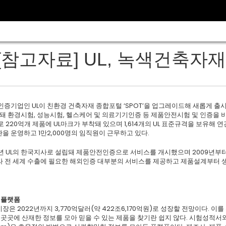
[참고자료] UL, 녹색건축자재 
증기업인 UL이 친환경 건축자재 종합포털 ‘SPOT’을 업그레이드해 새롭게 출
설립돼 환경시험, 성능시험, 헬스케어 및 의료기기인증 등 제품안전시험 및 인증을
 220억개 제품에 UL마크가 부착돼 있으며 1,614개의 UL 표준규격을 보유해 연
을 운영하고 1만2,000명의 임직원이 근무하고 있다.
96년 UL의 한국지사로 설립돼 제품안전인증으로 서비스를 개시했으며 2009년부
라 전 세계 수출에 필요한 해외인증 대부분의 서비스를 제공하고 제품설계부터 생
 플랫폼
은 2022년까지 3,770억달러(약 422조6,170억원)로 성장할 전망이다. 
 곳곳에 산재한 정보를 모아 믿을 수 있는 제품을 찾기란 쉽지 않다. 시험성적서