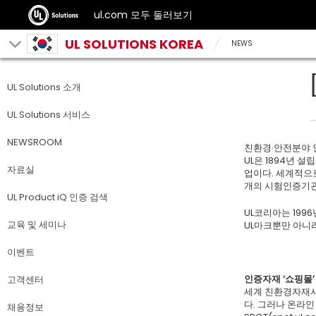
ul.com 모두 둘러보기
UL SOLUTIONS KOREA
NEWS
UL Solutions 소개
UL Solutions 서비스
NEWSROOM
친환경·안전분야 인
UL은 1894년 
자료실
업이다. 세계적으로
개의 시험인증기관
UL Product iQ 인증 검색
UL코리아는 19
교육 및 세미나
UL마크뿐만 아니
이벤트
인증자재 ‘쇼핑몰’
고객센터
세계 친환경자재시장
다. 그러나 온라인
채용정보