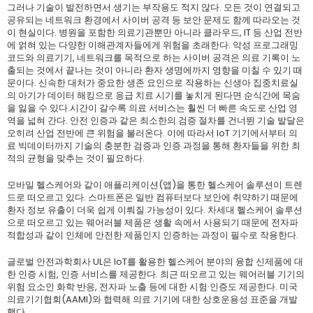
그러나 기술이 발전하면서 생기는 부작용도 적지 않다. 모든 것이 연결되고
공유되는 네트워크 환경에서 사이버 공격 등 보안 문제도 함께 따라오는 것
이 현실이다. 병원을 포함한 의료기관뿐만 아니라 클라우드, IT 등 산업 전반
에 얽혀 있는 다양한 이해관계자들에게 위험을 초래한다. 악성 프로그래밍
코드와 의료기기, 네트워크를 목적으로 하는 사이버 공격은 의료 기록이 노
출되는 것에서 끝나는 것이 아니라 환자 생명에까지 영향을 미칠 수 있기 때
문이다. 신속한 대처가 중요한 생존 요인으로 작용하는 신생아 집중치료실
의 아기가 데이터 해킹으로 응급 치료 시기를 놓치게 된다면 순식간에 목숨
을 잃을 수 있다.시간이 갈수록 의료 서비스는 훨씬 더 빠른 속도로 산업 영
역을 넓혀 간다. 안전 인증과 같은 최소한의 검증 절차를 건너뛴 기술 발달은
오히려 산업 전반에 큰 위험을 불러온다. 이에 따라서 IoT 기기에서부터 의
료 빅데이터까지 기술의 충분한 검증과 인증 과정을 통해 환자들을 위한 최
적의 균형을 맞추는 것이 필요하다.
모바일 헬스케어와 같이 애플리케이션(앱)을 통한 헬스케어 솔루션이 트렌
드로 떠오르고 있다. 스마트폰은 일반 컴퓨터보다 보안에 취약하기 때문에
환자 정보 유출이 더욱 쉽게 이뤄질 가능성이 있다. 차세대 헬스케어 솔루션
으로 떠오르고 있는 웨어러블 제품은 생활 속에서 사용되기 때문에 전자파
적합성과 같이 인체에 안전한 제품인지 인증하는 과정이 필수로 작용한다.
글로벌 안전과학회사 UL은 IoT를 활용한 헬스케어 분야의 융합 신제품에 대
한 인증 시험, 인증 서비스를 제공한다. 최근 떠오르고 있는 웨어러블 기기의
위험 요소인 화학 반응, 전자파 노출 등에 대한 시험·인증도 제공한다. 미국
의료기기협회(AAMI)와 협력해 의료 기기에 대한 상호운용성 표준을 개발
했다.