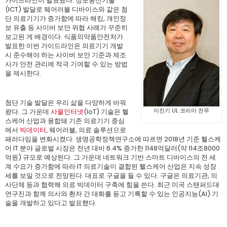
가이드라인이 발표됐다. 정보통신기술
(ICT) 발달로 웨어러블 디바이스와 같은 첨
단 의료기기가 증가함에 따라 해킹, 개인정
보 유출 등 사이버 보안 위협 사례가 꾸준히
보고된 게 배경이다. 식품의약품안전처가
발표한 이번 가이드라인은 의료기기 개발
시 준수해야 하는 사이버 보안 기준과 제조
사가 안전 관리에 적극 기여할 수 있는 방법
을 제시한다.
첨단 기술 발달은 우리 삶을 다양하게 바꿔
이진기 UL 코리아 전무
왔다. 그 가운데
사물인터넷
(IoT) 기술은 헬
스케어 산업과 융합돼 기존 의료기기 중심
에서
빅데이터
, 웨어러블, 의료 솔루션으로
패러다임을 변화시켰다. 생명공학정책연구소에 따르면 2018년 기준 헬스케
어 IT 분야 글로벌 시장은 전년 대비 6.4% 증가한 1148억달러(약 114조8000
억원) 규모로 예상된다. 그 가운데 네트워크 기반 스마트 디바이스의 전 세
계 수요가 증가함에 따라 IT·의료기술이 결합된 헬스케어 산업은 지속 성장
세를 보일 것으로 전망된다. 대표로 구글을 들 수 있다. 구글은 의료기관, 의
사단체 등과 협력해 의료 빅데이터 구축에 힘을 쓴다. 최근 미국 스탠퍼드대
연구진과 함께 의사와 환자 간 대화를 듣고 기록할 수 있는 인공지능(AI) 기
술을 개발하고 있다고 발표했다.