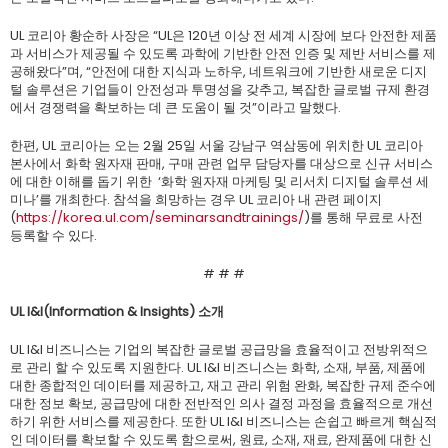
UL 코리아 황순하 사장은 “UL은 120년 이상 전 세계 시장에 보다 안전한 제품
과 서비스가 제공될 수 있도록 과학에 기반한 안전 인증 및 제반 서비스를 제
공해왔다”며, “안전에 대한 지식과 노하우, 네트워크에 기반한 새로운 디지
털 솔루션은 기업들이 안전성과 투명성을 갖추고, 복잡한 글로벌 규제 환경
에서 경쟁력을 확보하는 데 큰 도움이 될 것”이라고 말했다.
한편, UL 코리아는 오는 2월 25일 서울 강남구 역삼동에 위치한 UL 코리아
본사에서 화학 원자재 판매, 구매 관련 업무 담당자를 대상으로 신규 서비스
에 대한 이해를 돕기 위한 ‘화학 원자재 마케팅 및 리서치 디지털 솔루션 세
미나’를 개최한다. 참석을 희망하는 경우 UL 코리아 내 관련 페이지
(
https://korea.ul.com/seminarsandtrainings/
)를 통해 무료로 사전
등록할 수 있다.
# # #
UL I&I(Information & Insights) 소개
UL I&I 비즈니스는 기업의 복잡한 글로벌 공급망을 효율적이고 전방위적으
로 관리 할 수 있도록 지원한다. UL I&I 비즈니스는 화학, 소재, 부품, 제품에
대한 종합적인 데이터를 제공하고, 재고 관리 위험 완화, 복잡한 규제 준수에
대한 정보 확보, 공급망에 대한 전반적인 의사 결정 과정을 효율적으로 개선
하기 위한 서비스를 제공한다. 또한 UL I&I 비즈니스는 손쉽고 빠르게 핵심적
인 데이터를 확보할 수 있도록 함으로써, 원료, 소재, 재료, 완제품에 대한 신