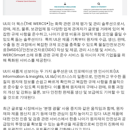
UL의 더 웍스(THE WERCS®)는 화학 관련 규제 평가 및 관리 솔루션으로서,
판매, 제조, 물류, 보관업체 등 다양한 업계 관계자가 글로벌 거래에 있어 복
잡한 규제 사항을 준수하고, 나아가 운영 비용과 잠재적 위험 요인을 줄일 수
있도록 돕는 솔루션이다. 특히 UL은 제품 기획부터 원자재 수급, 생산, 판매,
수출 등 전 과정에서 복잡한 규제 요건을 충족할 수 있도록 물질안전보건자
료(MSDS)/안전보건자료(SDS) 작성 및 제공, 관리 시스템 및 서비스,
WERCSmart 소매 유통 관련 규제 준수 서비스 등 아시아 지역 기업들을 위
해 특화된 서비스를 제공한다.
UL이 새롭게 선보이는 두 가지 솔루션은 UL 인포메이션 앤 인사이트(UL
Information & Insights, UL I&I) 비즈니스의 일환으로, 안전하고 우수한 품
질의 원자재 정보를 손쉽고 빠르게 확인하고 복잡한 규제 사항을 효율적으
로 준수할 수 있도록 지원한다. 이를 통해 원자재의 구매나 판매, 유통 과정
의 개선 및 강화는 물론, 보다 안전한 완제품 생산 및 보급에도 기여할 수 있
을 것으로 기대된다.
최근 글로벌 시장에서는 ‘분쟁 광물’ 사용 중지와 같은 움직임과 함께, 원자
재와 제품 원산지 표기 등에 대한 관심이 점차 높아지고 있다. UL은 제품에
대한 안전 인증 및 검증 관련 서비스에서 한층 나아가 원자재의 안전성과 공
급망의 투명성을 확보할 수 있는 솔루션을 제공함으로써 안전의 진화에 따
른 포괄적인 서비스 포트폴리오를 강화해나가고 있다.