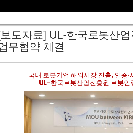
[보도자료] UL-한국로봇산
업무협약 체결
국내 로봇기업 해외시장 진출, 인증
UL-한국로봇산업진흥원 로봇인증