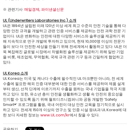
※ 관련기사 :
매일경제,
파이낸셜신문
UL (Underwriters Laboratories Inc.) 소개
UL은 1894년 설립된 이래 120년 이상 세계 최고 수준의 안전 기술을 통해 다
양한 안전 규격을 개발하고 관련 인증 서비스를 제공하는 안전 과학 전문 기
업이다. UL은 변화하는 안전에 대한 다양한 서비스와 솔루션을 제공하기 위
해 지속적으로 연구 개발에 투자하고 있으며, 현재 10,000명 이상의 전문가
들이 보다 더 안전한 세상을 만들기 위해 전세계에서 활동하고 있다. UL은 더
욱 복잡해진 글로벌 시장에서 차별화된 솔루션을 제공하기 위해 일반 기업
을 비롯, 제조업체, 무역협회, 국제 규격 관련 기구 등과 긴밀하게 협업하고
있다.
UL Korea 소개
UL Korea는 미국 및 캐나다 수출에 필수적인 UL 마크뿐만 아니라, 전 세계
수출에 필요한 해외 인증 대부분에 대한 인증 서비스를 제공하며 제품 설계
부터 생산, 선적 단계에 이르기까지 수출을 원하는 국내 기업들을 적극 지원
하고 있다. 또한, 유소년 층이 안전을 생활화하고 생활 속 안전의 중요성을
인지할 수 있도록 돕기 위해 월트디즈니컴퍼니와 공동 개발한 ‘Safety
Smart®’ 프로그램을 활용, 국내 어린이 대상 안전 교육을 정기적으로 실시
하고 있다. 전세계 150개 이상의 연구소 및 인증 시설 등UL과 UL Korea에 대
한 보다 자세한 정보는
www.UL.com/kr
에서 찾을 수 있다.
공유하기