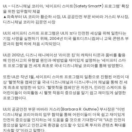
UL – 디즈니채널 코리아, ‘세이프티 스마트(Safety Smart®) 프로그램’ 확장
을 위한 업무협약 체결
▲좌측부터 UL 코리아 황순하 사장, UL 공공안전 부문 바바라 거스리 부사장,
디즈니채널 코리아 김문연 사장
UL의 세이프티 스마트 프로그램은 UL의 보다 안전한 세상을 위해 일한다는
기업 사명을 실현하기 위해, 2004년 미국 월트디즈니컴퍼니 교육 콘텐츠 부
문과의 협력 하에 처음 시작되었다.
UL은 2012년, 디즈니 애니메이션 ‘라이온 킹’의 캐릭터 티몬과 품바를 활용
해 안전사고의 유형별 원인과 예방법을 재미있게 설명하는 ‘세이프티 스마
트 프로그램’을 전 세계 최초로 국내 디즈니채널 코리아를 통해 방영했다.
또한 UL은 작년 1월, 세이프티 스마트 프로그램의 일환으로 진행된 어린이 대
상 ‘헬멧착용 캠페인’을 국내 디즈니채널과 디즈니주니어 채널을 통해 전 세
계 최초로 방영한 바 있다. ‘헬멧착용 캠페인’은 자전거, 인라인 스케이트 등
어린이들이 야외활동 시 헬멧 착용의 중요성을 알기 쉽고 재미있게 설명한
프로그램이다.
UL의 공공안전 부문 바바라 거스리(Barbara R. Guthrie) 부사장은 “이번
디즈니채널 코리아와의 업무 협약을 통해 어린이들이 더욱 쉽고 재미있게
안전의 중요성을 인지하는 데 도움을 줄 것으로 기대한다”며 “UL은 안전의
중요성을 알리고 안전교육 환경을 선도할 수 있도록 투자와 콘텐츠 확대를
지속할 것”이라고 말했다.