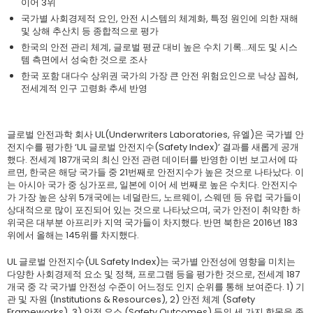
이어 3위
국가별 사회경제적 요인, 안전 시스템의 체계화, 특정 원인에 의한 재해
및 상해 추산치 등 종합적으로 평가
한국의 안전 관리 체계, 글로벌 평균 대비 높은 수치 기록…제도 및 시스
템 측면에서 성숙한 것으로 조사
한국 포함 대다수 상위권 국가의 가장 큰 안전 위험요인으로 낙상 꼽혀,
전세계적 인구 고령화 추세 반영
글로벌 안전과학 회사 UL(Underwriters Laboratories, 유엘)은 국가별 안
전지수를 평가한 ‘UL 글로벌 안전지수(Safety Index)’ 결과를 새롭게 공개
했다. 전세계 187개국의 최신 안전 관련 데이터를 반영한 이번 보고서에 따
르면, 한국은 해당 국가들 중 21번째로 안전지수가 높은 것으로 나타났다. 이
는 아시아 국가 중 싱가포르, 일본에 이어 세 번째로 높은 수치다. 안전지수
가 가장 높은 상위 5개국에는 네덜란드, 노르웨이, 스웨덴 등 유럽 국가들이
상대적으로 많이 포진되어 있는 것으로 나타났으며, 국가 안전이 취약한 하
위국은 대부분 아프리카 지역 국가들이 차지했다. 반면 북한은 2016년 183
위에서 올해는 145위를 차지했다.
UL 글로벌 안전지수(UL Safety Index)는 국가별 안전성에 영향을 미치는
다양한 사회경제적 요소 및 정책, 프로그램 등을 평가한 것으로, 전세계 187
개국 중 각 국가별 안전성 수준이 어느정도 인지 순위를 통해 보여준다. 1) 기
관 및 자원 (Institutions & Resources), 2) 안전 체계 (Safety
Frameworks), 3) 안전 요소 (Safety Outcomes) 등의 세 가지 항목을 종