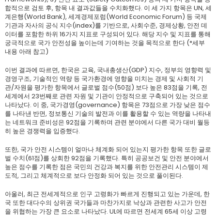
합적으로 검토 후, 항목 내 결과값들을 수치화했다. 이 세 가지 항목은 UN, 세
계은행(World Bank), 세계경제포럼(World Economic Forum) 등 국제
기관과 자사의 공식 지수(index)를 기반으로, 사회수준, 경제상황, 안전 데
이터를 포함한 하위 16가지 지표로 구성되어 있다. 해당 지수 및 지표를 통해
궁극적으로 국가 안전성을 높이는데 기여하는 것을 목적으로 한다 (*세부
내용 아래 참고)
이번 결과에 따르면, 한국은 교육, 국내총생산(GDP) 지수, 정부의 영향력 및
경영구조, 기술적인 역량 등 국가환경에 영향을 미치는 경제 및 사회적 기
관/자원을 평가한 항목에서 글로벌 점수(50점) 보다 높은 83점을 기록, 전
세계에서 23번째로 관련 자원 및 기관이 안정적으로 구축되어 있는 것으로
나타났다. 이 중, 국가경영(governance) 항목은 73점으로 가장 낮은 점수
를 나타낸 반면, 정보통신 기술의 발전과 이를 활용할 수 있는 역량을 나타내
는 네트워크 준비성은 92점을 기록하며 관련 분야에서 다른 국가 대비 월등
히 높은 경쟁력을 입증했다.
또한, 국가 안전 시스템이 얼마나 체계화 되어 있는지 평가한 항목 또한 글로
벌 수치(61점)를 상회한 92점을 기록했다. 특히 공공보건 및 안전 분야에서
높은 점수를 기록한 점은 국민의 건강과 복지를 위한 안전관리 시스템이 제
도적, 그리고 체계적으로 보다 안정화 되어 있는 것으로 풀이된다.
아울러, 최근 전세계적으로 인구 고령화가 빠르게 진행되고 있는 가운데, 한
국 또한 대다수의 상위권 국가들과 마찬가지로 낙상과 관련한 사고가 안전
을 위협하는 가장 큰 요소로 나타났다. UL에 따르면 전세계 65세 이상 고령