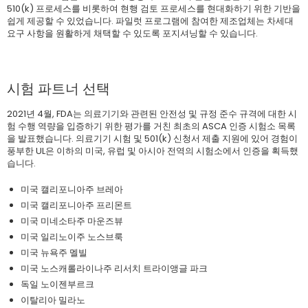
510(k) 프로세스를 비롯하여 현행 검토 프로세스를 현대화하기 위한 기반을
쉽게 제공할 수 있었습니다. 파일럿 프로그램에 참여한 제조업체는 차세대
요구 사항을 원활하게 채택할 수 있도록 포지셔닝할 수 있습니다.
시험 파트너 선택
2021년 4월, FDA는 의료기기와 관련된 안전성 및 규정 준수 규격에 대한 시
험 수행 역량을 입증하기 위한 평가를 거친 최초의 ASCA 인증 시험소 목록
을 발표했습니다. 의료기기 시험 및 501(k) 신청서 제출 지원에 있어 경험이
풍부한 UL은 이하의 미국, 유럽 및 아시아 전역의 시험소에서 인증을 획득했
습니다.
미국 캘리포니아주 브레아
미국 캘리포니아주 프리몬트
미국 미네소타주 마운즈뷰
미국 일리노이주 노스브룩
미국 뉴욕주 멜빌
미국 노스캐롤라이나주 리서치 트라이앵글 파크
독일 노이젠부르크
이탈리아 밀라노