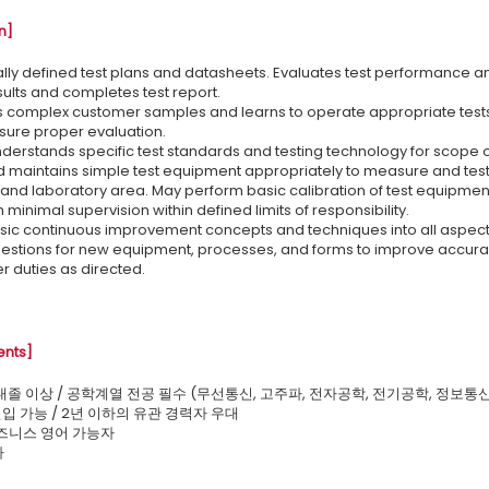
n]
cally defined test plans and datasheets. Evaluates test performance a
sults and completes test report.
ss complex customer samples and learns to operate appropriate tes
sure proper evaluation.
derstands specific test standards and testing technology for scope of
d maintains simple test equipment appropriately to measure and te
and laboratory area. May perform basic calibration of test equipmen
 minimal supervision within defined limits of responsibility.
asic continuous improvement concepts and techniques into all aspec
estions for new equipment, processes, and forms to improve accurac
r duties as directed.
ents]
: 초대졸 이상 / 공학계열 전공 필수 (무선통신, 고주파, 전자공학, 전기공학, 정보
: 신입 가능 / 2년 이하의 유관 경력자 우대
 비즈니스 영어 가능자
자