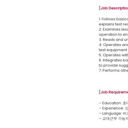
[Job Descriptio
1. Follows basi
explains test re
2. Examines le
operation to en
3. Reads and un
4. Operates an
test equipment 
5. Operates with
6. Integrates b
to provide sugg
7. Performs othe
[Job Requirem
– Education
– Experience
– Language:
– 교대근무 가능