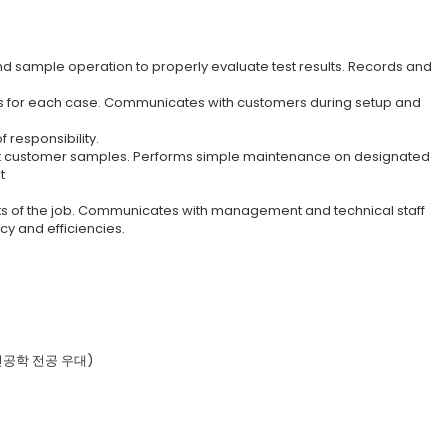
nd sample operation to properly evaluate test results. Records and
ts for each case. Communicates with customers during setup and
 responsibility.
st customer samples. Performs simple maintenance on designated
t
ts of the job. Communicates with management and technical staff
y and efficiencies.
통신공학 전공 우대)