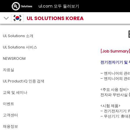
ul.com 모두 둘러보기
UL SOLUTIONS KOREA
UL Solutions 소개
UL Solutions 서비스
[Job Summary
NEWSROOM
전기전자기기 및 무
자료실
– 엔지니어의 관리
– 엔지니어의 관리
UL Product iQ 인증 검색
<주요 사용 장비>
교육 및 세미나
전자파 무반사실 (방사 
이벤트
<시험 제품>
– 전기전자기기: 
고객센터
– 무선기기: 휴대
채용정보