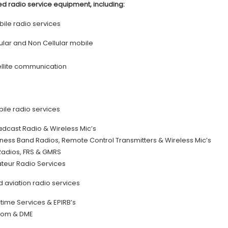
d radio service equipment, including:
bile radio services
lular and Non Cellular mobile
ellite communication
ile radio services
adcast Radio & Wireless Mic’s
iness Band Radios, Remote Control Transmitters & Wireless Mic’s
Radios, FRS & GMRS
teur Radio Services
d aviation radio services
itime Services & EPIRB’s
icom & DME