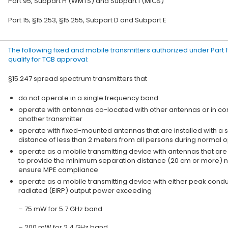
Part 95, Subpart H (WMTS) and Subpart I (MICS)
Part 15; §15.253, §15.255, Subpart D and Subpart E
The following fixed and mobile transmitters authorized under Part 
qualify for TCB approval:
§15.247 spread spectrum transmitters that
do not operate in a single frequency band
operate with antennas co-located with other antennas or in con
another transmitter
operate with fixed-mounted antennas that are installed with a 
distance of less than 2 meters from all persons during normal 
operate as a mobile transmitting device with antennas that are 
to provide the minimum separation distance (20 cm or more) 
ensure MPE compliance
operate as a mobile transmitting device with either peak cond
radiated (EIRP) output power exceeding
– 75 mW for 5.7 GHz band
– 200 mW for 2.4 GHz band