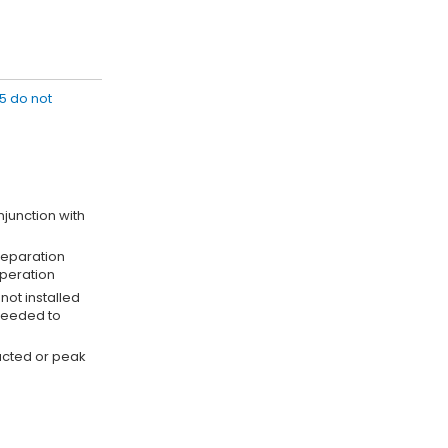
15 do not
junction with
separation
operation
not installed
needed to
ucted or peak