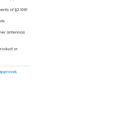
ents of §2.1091
nds
ther antennas
product or
 approval,