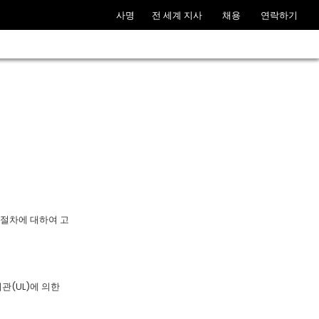
사명
전 세계 지사
채용
연락하기
증절차에 대하여 고
 기관(UL)에 의한