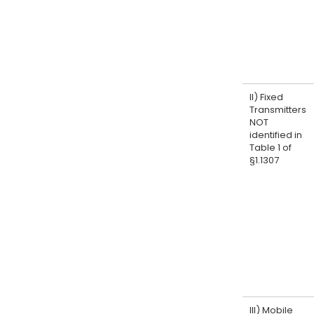
II) Fixed
Transmitters
NOT
identified in
Table 1 of
§1.1307
III) Mobile