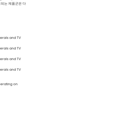
m이 적용되는 제품군은 다
erals and TV
erals and TV
erals and TV
erals and TV
perating on