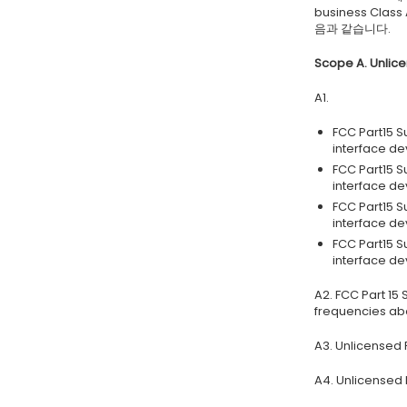
business Clas
음과 같습니다.
Scope A. Unlice
A1.
FCC Part15 
interface de
FCC Part15 
interface de
FCC Part15 
interface de
FCC Part15 
interface de
A2. FCC Part 15
frequencies ab
A3. Unlicensed
A4. Unlicensed 