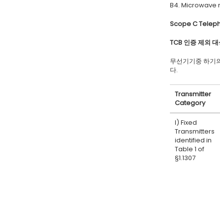
B4. Microwave ra
Scope C Teleph
TCB 인증 제외 대상제
무선기기중 하기의
다.
Transmitter
Category
I) Fixed
Transmitters
identified in
Table 1 of
§1.1307