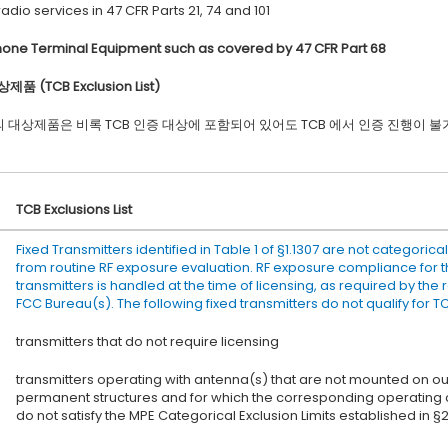
dio services in 47 CFR Parts 21, 74 and 101
one Terminal Equipment such as covered by 47 CFR Part 68
품 (TCB Exclusion List)
 대상제품은 비록 TCB 인증 대상에 포함되어 있어도 TCB 에서 인증 진행이 
TCB Exclusions List
Fixed Transmitters identified in Table 1 of §1.1307 are not categorica
from routine RF exposure evaluation. RF exposure compliance for t
transmitters is handled at the time of licensing, as required by the
FCC Bureau(s). The following fixed transmitters do not qualify for T
transmitters that do not require licensing
transmitters operating with antenna(s) that are not mounted on o
permanent structures and for which the corresponding operating 
do not satisfy the MPE Categorical Exclusion Limits established in §2