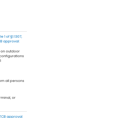
 1 of §1.1307,
CB approval:
d on outdoor
configurations
1
rom all persons
minal, or
r TCB approval: