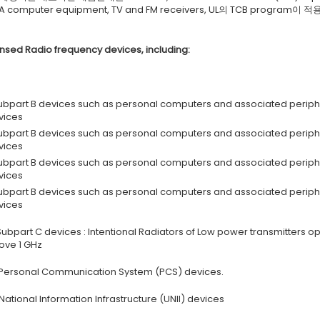
s A computer equipment, TV and FM receivers, UL의 TCB progra
nsed Radio frequency devices, including:
Subpart B devices such as personal computers and associated periph
vices
Subpart B devices such as personal computers and associated periph
vices
Subpart B devices such as personal computers and associated periph
vices
Subpart B devices such as personal computers and associated periph
vices
 Subpart C devices : Intentional Radiators of Low power transmitters o
ove 1 GHz
 Personal Communication System (PCS) devices.
National Information Infrastructure (UNII) devices