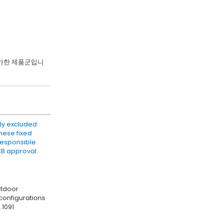
불가한 제품군입니
lly excluded
hese fixed
 responsible
CB approval:
utdoor
configurations
.1091