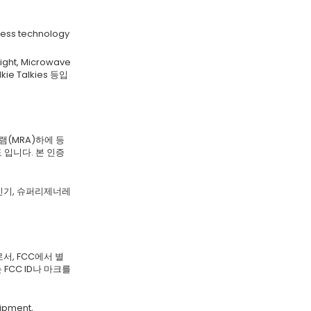
ess technology
ght, Microwave
lkie Talkies 등입
램(MRA)하에 등
입니다. 본 인증
신기, 슈퍼리제너레
서, FCC에서 별
FCC ID나 마크를
ipment,