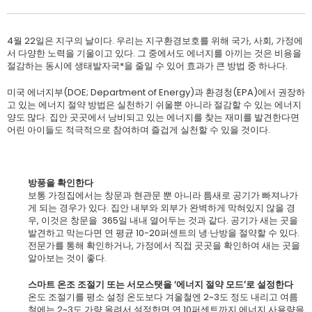
4월 22일은 지구의 날이다. 우리는 지구환경보호를 위해 국가, 사회, 가정에
서 다양한 노력을 기울이고 있다. 그 중에서도 에너지를 아끼는 것은 비용을
절감하는 동시에 생태발자국*을 줄일 수 있어 효과가 큰 방법 중 하나다.
미국 에너지부(DOE; Department of Energy)과 환경청(EPA)에서 권장하
고 있는 에너지 절약 방법은 실천하기 쉬울뿐 아니라 절감할 수 있는 에너지
양도 많다. 집안 곳곳에서 낭비되고 있는 에너지를 찾는 재미를 발견한다면
어린 아이들도 적극적으로 참여하며 즐겁게 실천할 수 있을 것이다.
방풍을 확인한다
보통 가정집에서는 창문과 현관문 뿐 아니라 틈새로 공기가 빠져나가
게 되는 경우가 있다. 집안 내부와 외부가 완벽하게 막혀있지 않을 경
우, 이것은 창문을 365일 내내 열어두는 것과 같다. 공기가 새는 곳을
발견하고 막는다면 연 평균 10-20퍼센트의 냉·난방을 절약할 수 있다.
전문가를 통해 확인하거나, 가정에서 직접 곳곳을 확인하여 새는 곳을
알아보는 것이 좋다.
스마트 온조 조절기 또는 서모스탯을 ‘에너지 절약 모드’로 설정한다
온도 조절기를 평소 설정 온도보다 겨울철엔 2~3도 정도 내리고 여름
철에는 2~3도 가량 올려서 설정한면 연 10퍼센트까지 에너지 사용량을