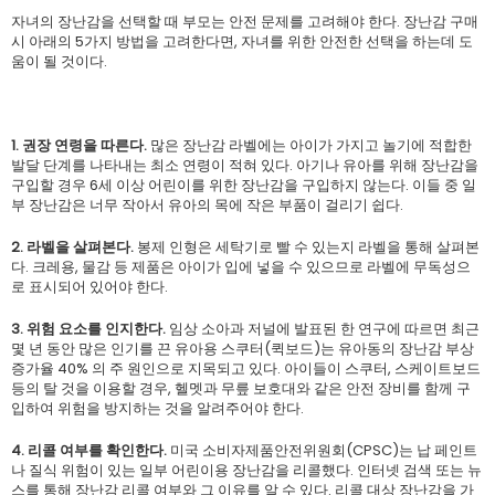
자녀의 장난감을 선택할 때 부모는 안전 문제를 고려해야 한다. 장난감 구매
시 아래의 5가지 방법을 고려한다면, 자녀를 위한 안전한 선택을 하는데 도
움이 될 것이다.
1. 권장 연령을 따른다
.
많은 장난감 라벨에는 아이가 가지고 놀기에 적합한
발달 단계를 나타내는 최소 연령이 적혀 있다. 아기나 유아를 위해 장난감을
구입할 경우 6세 이상 어린이를 위한 장난감을 구입하지 않는다. 이들 중 일
부 장난감은 너무 작아서 유아의 목에 작은 부품이 걸리기 쉽다.
2. 라벨을 살펴본다
.
봉제 인형은 세탁기로 빨 수 있는지 라벨을 통해 살펴본
다. 크레용, 물감 등 제품은 아이가 입에 넣을 수 있으므로 라벨에 무독성으
로 표시되어 있어야 한다.
3. 위험 요소를 인지한다
.
임상 소아과 저널에 발표된 한 연구에 따르면 최근
몇 년 동안 많은 인기를 끈 유아용 스쿠터(퀵보드)는 유아동의 장난감 부상
증가율 40% 의 주 원인으로 지목되고 있다. 아이들이 스쿠터, 스케이트보드
등의 탈 것을 이용할 경우, 헬멧과 무릎 보호대와 같은 안전 장비를 함께 구
입하여 위험을 방지하는 것을 알려주어야 한다.
4. 리콜 여부를 확인한다
.
미국 소비자제품안전위원회(CPSC)는 납 페인트
나 질식 위험이 있는 일부 어린이용 장난감을 리콜했다. 인터넷 검색 또는 뉴
스를 통해 장난감 리콜 여부와 그 이유를 알 수 있다. 리콜 대상 장난감을 가