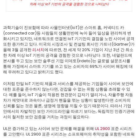
차례 이상 IoT 기반의 공격을 경험한 것으로 나타났다
과학기술이 진보함에 따라 사물인터넷(IoT)은 스마트 홈, 커넥티드 카
(connected car)등 사람들의 생활전반에 녹아 들어 일상을 편리하게 변
화시키고 있지만, 네트워크로 연결된 IoT 기기만의 결점을 노린 사이버 공격
또한 증가하고 있다. 미국의 시장조사 및 컨설팅 회사인 가트너(Gartner)가
올해 3월 공개한
리서치
에 따르면, 전 세계 약 20% 기업이 지난 3년 간 최소
한 차례 이상 IoT 기반의 공격을 경험한 것으로 나타났다. 또한, 네덜란드에
본사를 두고 있는 보안 솔루션 기업 이데토(Irdeto)는 글로벌 설문조사를
통해 가정에서 스마트 기기를 쓰고 있는 소비자의 69%가 사이버 해킹에 대
해 우려하고 있다고 밝히기도 했다.
이처럼 만일 IoT 기반의 제품과 서비스를 제공하는 기업들이 사이버 보안에
대한 표준을 준수하지 않는다면, 걷잡을 수 없는 위험 상황을 초래할 수 있
다. 예를 들어, IoT 기술이 적용된 현관문이 갑자기 열리거나, 자율주행 자동
차가 제멋대로 과속이나 급정거 핸들을 꺾는 상황이 발생한다면 소비자의
신뢰를 잃는 것은 물론, 생명에 영향을 끼칠 수 있기 때문이다. 따라서 기업
안에서의 자발적인 보안 가이드라인을 따르기 보다는, 독립적인 인증기관에
서의 철저한 보안 검증을 거치는 과정이 필요하다.
UL은 증가하고 있는 사이버 보안 문제를 해결을 위해
UL 2900
표준 시리즈
를 고안했다. UL 2900 표준 시리즈는 소프트웨어의 취약성을 포함한 네트워