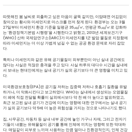
따뜻해진 봄 날씨로 외출하고 싶은 마음이 굴뚝 같지만, 이맘때면 어김없이
찾아오는 황사와 미세먼지로 마스크를 먼저 찾게 된다. 환경부는 오는 3월
27일부터 미세먼지 환경 기준을 일평균 35㎍/㎥, 연평균 15㎍/㎥로 강화하
는 ‘환경정책기본법 시행령’을 시행한다고 밝혔고, 2013년 세계보건기구
(WHO) 산하 국제암연구소(IARC)가 미세먼지를 1군 발암 물질로 지정함에
따라 미세먼지는 더 이상 가볍게 넘길 수 없는 공공 환경 문제로 자리 잡았
다.
특히나 미세먼지와 같은 유해 공기물질이 외부뿐만이 아닌 실내 공간에도
많다는 사실은 적잖은 충격을 주고 있다. 사실 하루의 대다수 시간을 실내에
서 보내는 현대인에게는 실내 공기가 실외 공기보다 더 큰 영향을 미치고 있
다.
미국환경보호청(EPA)은 공기질 저하는 집중력 저하나 호흡기 질환을 유발
하거나, 더 악화시킨다고 보고하였다. WHO는 실내에서 생성되는 오염물질
이 폐에 직접 전달될 확률이 실외에서보다 약 천 배 더 높다고 발표하였고,
최근 보고된 실내 공기가 건강에 미치는 영향에 대한 연구에서는 실내 공기
가 실외 공기보다 약 5배 더 높은 위험성을 가지는 것으로 나타나기도 했다.
집, 사무공간, 자동차 등 실내 내부 공간에 놓인 가구나 자재, 그리고 전자기
기들이 내뿜는 유해물질이 공기를 통해 인체에 끼치는 영향력 또한 막대하
다. 매일같이 피부로 느끼며 사용하는 만큼 얼마나 친환경적인지, 인체 건강