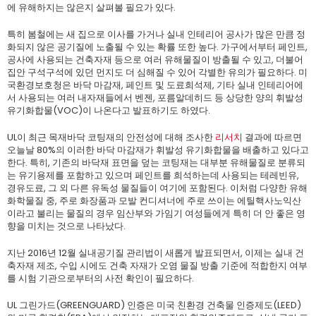
에 유해하지는 않은지 살펴볼 필요가 있다.
특히 봄철에는 새 집으로 이사를 가거나 실내 인테리어 공사가 많은 만큼 정
화되지 않은 공기질에 노출될 수 있는 확률 또한 높다. 가구에서부터 페인트,
공사에 사용되는 건축자재 등으로 여러 유해물질이 방출될 수 있고, 더불어
집안 구석구석에 있던 먼지도 더 심해질 수 있어 각별한 유의가 필요하다. 미
국환경보호청은 바닥 마감재, 페인트 및 도료희석제, 기타 실내 인테리어에
서 사용되는 여러 내자재들에서 벤젠, 포름알데히드 등 상당한 양의 휘발성
유기화합물(VOC)이 나온다고 발표하기도 하였다.
UL이 최근 목재바닥 코팅재의 안전성에 대해 조사한
리서치
결과에 따르면
오늘날 80%의 이러한 바닥 마감재가 휘발성 유기화합물을 배출하고 있다고
한다. 특히, 기존의 바닥재 표면을 덮는 코팅재는 대부분 유해물질로 분류되
는 유기용제를 포함하고 있으며 페인트를 희석하는데 사용되는 테레빈유,
경유도료, 그 외 다른 유독성 물질들이 여기에 포함된다. 이처럼 다양한 유해
화학물질 중, 주로 화장품과 모발 컨디셔너에 주로 쓰이는 에틸핵사노익산
이라고 불리는 물질의 경우 임산부와 가임기 여성들에게 특히 더 안 좋은 영
향을 미치는 것으로 나타났다.
지난 2016년 12월 실내공기질 관리법이 새롭게 발표되면서, 이제는 실내 건
축자재 제조, 수입 시에도 건축 자재가 오염 물질 방출 기준에 적합한지 여부
를 시험 기관으로부터의 사전 확인이 필요하다.
UL 그린가드(GREENGUARD) 인증은 미국 친환경 건축물 인증제도(LEED)