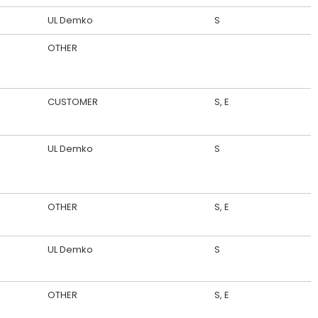
UL Demko
S
OTHER
CUSTOMER
S, E
UL Demko
S
OTHER
S, E
UL Demko
S
OTHER
S, E