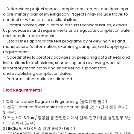
– Determines project scope, sample requirement and develops
a preliminary plan of investigation. Projects may include travel to
conduct or witness tests at client sites.
– Communicates with clients to discuss technical issues, explain
UL procedures and requirements and negotiate completion date
and sample requirements.
– Establishes appropriate test programs by reviewing files and
manufacturer’s information, examining samples, and applying UL
requirements.
– Coordinates laboratory activities by preparing data sheets and
instructions to technicians, scheduling and reviewing work of
laboratory technicians and engineering support staff,
and establishing completion dates.
– Performs other duties as directed.
[Job Requirements]
1. 학력: University Degree in Engineering (공학계열 필수)
2. 전공: Electrical/Electronic Engineering 우대 (전기/전자 전공 우대)
3. 경력:
1) 조선 / Oil&Gas / 중공업 등 관련업계에서 설계, 연구/개발, 품질업무 3년
이상 경력자 (필수)
2) IECEx 및 ATEX 인증 관련 경력자 (필수)
– IEC/EN 60079-1 에 따르는 Ex “d” Flame proof enclosure 의 구조 설계